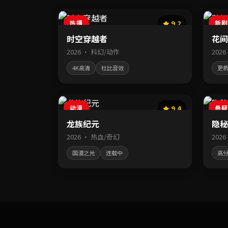
热播
9.2
新剧
时空穿越者
花间
2026 · 科幻/动作
202
4K高清
杜比音效
更新
动漫
9.4
悬疑
龙族纪元
隐秘
2026 · 热血/奇幻
202
国漫之光
连载中
高