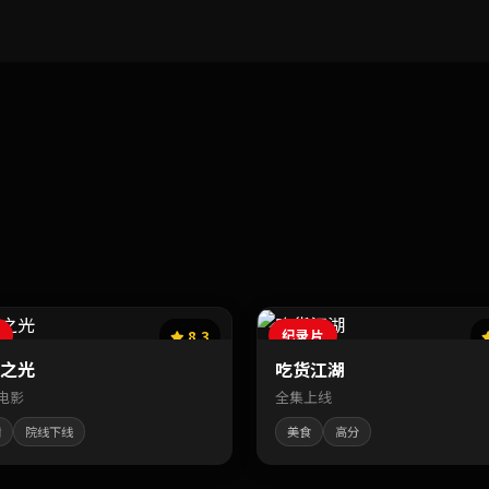
8.3
纪录片
之光
吃货江湖
6电影
全集上线
情
院线下线
美食
高分