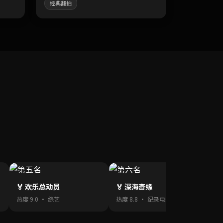
经典翻拍

🏅 欢乐总动员
🏅 深海奇缘
热
热度 9.0 · 综艺
热度 8.8 · 纪录电影