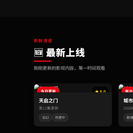
新鲜速递
🆕 最新上线
刚刚更新的影视内容，第一时间观看
今日更新
8.0
新片
天启之门
城市
第12集更新
202
玄幻
热更中
剧