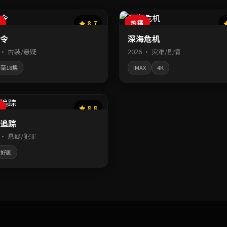
8.7
热播
令
深海危机
6 · 古装/悬疑
2026 · 灾难/剧情
至18集
IMAX
4K
8.8
追踪
6 · 悬疑/犯罪
分好剧