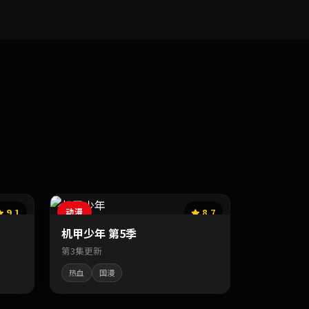
9.1
动漫
8.7
机甲少年 第5季
第3集更新
热血
国漫