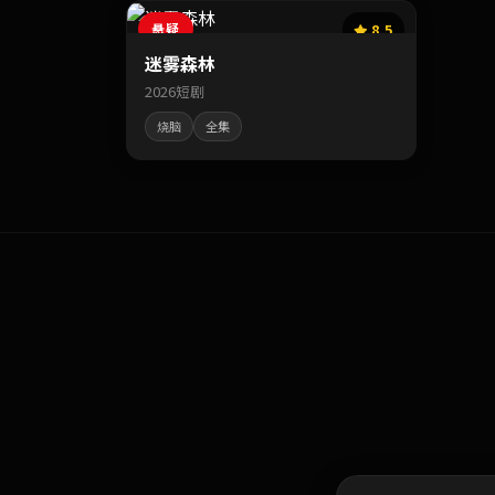
悬疑
8.5
迷雾森林
2026短剧
烧脑
全集