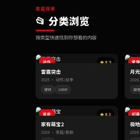
类型探索
📂 分类浏览
按类型快速找到你想看的内容
动作
8.3
爱情
雷霆突击
月光
2025 · 动作/战争
202
硬核
1080P
甜
家庭
8.1
纪录
家有萌宝2
极地
2026 · 家庭/喜剧
202