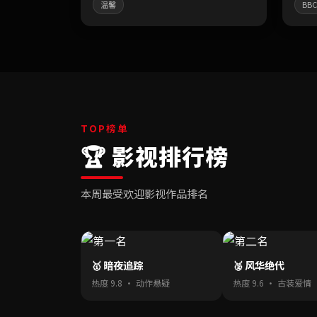
温馨
BBC
TOP榜单
🏆 影视排行榜
本周最受欢迎影视作品排名
🥇 暗夜追踪
🥈 风华绝代
热度 9.8 · 动作悬疑
热度 9.6 · 古装爱情