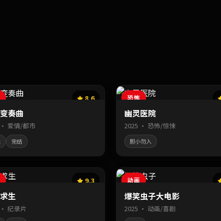
8.6
恐怖
变奏曲
幽灵医院
6 · 爱情/都市
2025 · 恐怖/惊悚
宠
完结
胆小勿入
9.3
动画
求生
爆笑虫子大电影
6 · 纪录片
2025 · 动画/喜剧